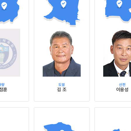
마량
도암
신전
정훈
김 조
이용성