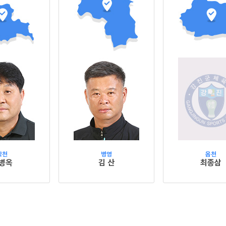
작천
병영
옴천
병옥
김 산
최종삼