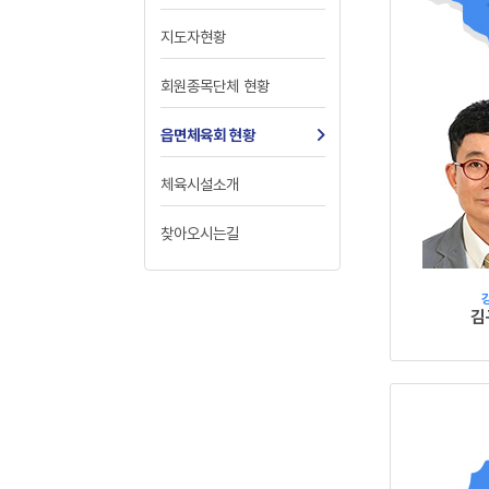
지도자현황
회원종목단체 현황
읍면체육회 현황
체육시설소개
찾아오시는길
김