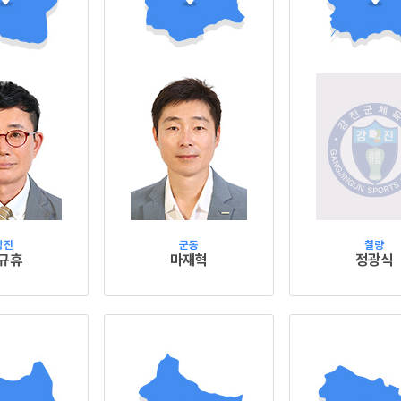
강진
군동
칠량
규휴
마재혁
정광식